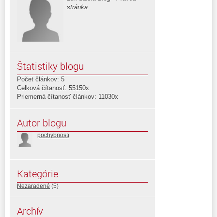
stránka
Štatistiky blogu
Počet článkov: 5
Celková čítanosť: 55150x
Priemerná čítanosť článkov: 11030x
Autor blogu
pochybnosti
Kategórie
Nezaradené
(5)
Archív