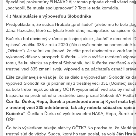
špeciálnej prokuratúry či NAKA? Aj v tomto prípade chceli všetci na
„pochopili, že musia spolupracovať“? Toto je teda komédia.
4.)
Manipulácie s výpoveďou Slobodníka
Predpokladám, že sudca Hrubala „prehliadol“ (alebo mu to bolo „log
Jána Hazuchu, ktoré sa týkalo konkrétnej manipulácie so spisom K
Kučerka bol obvinený v rámci policajnej akcie „Judáš“ v decembri 2
spisovú značku 335 z roku 2020 (išlo o vyčlenenie na samostatné k
„Očistec“). Je veľmi zaujímavé, že ešte pred obvinením a zadržaním
vykonaný dôkaz v prospech Kučerku – ide o vyššie uvedenú výpove
tomu, že ku skutku sa priznal Slobodník, bol Kučerka zadržaný a ob
trestnej veci 335 zmenil svoju výpoveď a za páchateľa označil práv
Ešte zaujímavejšie však je, čo sa dialo s výpoveďami Slobodníka ď
výpoveď Slobodníka (s priznaním) z trestnej veci 331 (Očistec) súča
sa bolo treba nejak zo strany OČTK vysporiadať, veď ako by mohol 
k spáchaniu predmetného trestného činu priznal Slobodník? Podľa
Čurilla, Ďurka, Repa, Šurek a pravdepodobne aj Kysel mala byť
z trestnej veci 335 odstránená, tak aby nebola súčasťou spisu
Kučerku
“. Čurilla a Ďurka sú vyšetrovateľmi NAKA, Repa, Šurek a K
ÚŠP.
Čo bolo výsledkom takejto aktivity OČTK? No predsa to, že Mariána
trestný súd do väzby. Sudca, ktorý ho tam poslal, sa volá
Ján Hrub