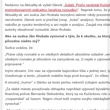
Nedávno na Aktuality.sk vyšiel článok „
Judáš: Prečo neobstál Kučer
premotivovaných policajtov (analýza rozsudku)
“. Napriek tomu, že 
Aktuality.sk, ani sudca Ján Hrubala nezvyknú takmer nikdy prezento
vierohodné, článok som si prečítal (resp. „kvázi“ analýzu). Koment
nakoľko je vysoko tendenčný a ani nejde o analýzu. Zaujali ma však
autorky obsahovať rozsudok Jána Hrubalu.
Ako sa sudca Ján Hrubala vyrovnal s tým, že k skutku, za ktor
pôvodne niekto iný?
Sudca uvádza, že:
„Práve vždy rovnaké a vo všetkých detailoch absolútne súladné ,verk
všetkými rovnako je dôvodom na zamyslenie sa, či nejde o výpove
pripravené.“
Inými slovami, čím viac sa výpovede kajúcnikov líšia v jednej veci, 
Uvedomuje si tento „účastník svätého boja proti korupcii“, čo vôbe
A smutný „humor“ v článku sa touto perlou nekončí (citujem autorku
„Za slabé miesto považovala obhajoba napríklad výpoveď bývalého 
finančnej polície Bernarda Slobodníka, ktorý sa na Kučerkovu rolu
„rozpamätal“ až časom. Najprv chcel totiž zrejme svojho niekdajšie
vynechať.“