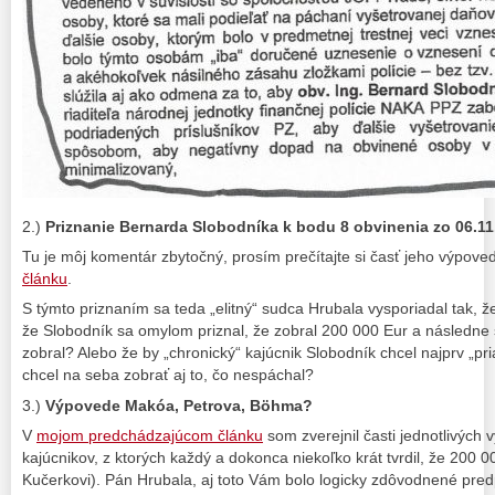
2.)
Priznanie Bernarda Slobodníka k bodu 8 obvinenia zo 06.11
Tu je môj komentár zbytočný, prosím prečítajte si časť jeho výpove
článku
.
S týmto priznaním sa teda „elitný“ sudca Hrubala vysporiadal tak, ž
že Slobodník sa omylom priznal, že zobral 200 000 Eur a následne s
zobral? Alebo že by „chronický“ kajúcnik Slobodník chcel najprv „pri
chcel na seba zobrať aj to, čo nespáchal?
3.)
Výpovede Makóa, Petrova, B
ö
hma?
V
mojom predchádzajúcom článku
som zverejnil časti jednotlivých
kajúcnikov, z ktorých každý a dokonca niekoľko krát tvrdil, že 200 0
Kučerkovi). Pán Hrubala, aj toto Vám bolo logicky zdôvodnené pr