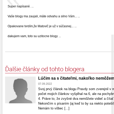
Super napísané. ...
Vaše blogy ma zaujali, máte odvahu a silno Vám... ...
Opakovane tvrdím,že Matovič je už v súčasnej... ...
dakujem vam, toto su uzitocne blogy ...
Ďalšie články od tohto blogera
Lúčim sa s čitateľmi, nakoľko nemôžem
07.09.2022
Svoj prvý článok na blogu Pravdy som zverejnil v 
počet mojich článkov vyšplhal na 6, ale na pochybn
4. Práve to, že zvyšné dva nemôžete vidieť a číta
Nekončím s písaním (aj keď to by sa niekto poteši
Nemám to vôbec [...]