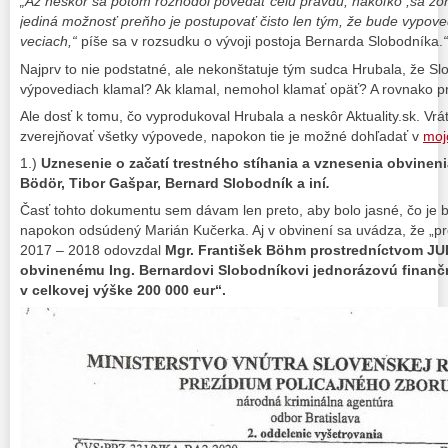
„Až neskôr sa potom rozhodol povedať celú pravdu, nakoľko ,sa zori
jediná možnosť preňho je postupovať čisto len tým, že bude vypove
veciach,“
píše sa v rozsudku o vývoji postoja Bernarda Slobodníka.
“
Najprv to nie podstatné, ale nekonštatuje tým sudca Hrubala, že Sl
výpovediach klamal? Ak klamal, nemohol klamať opäť? A rovnako pr
Ale dosť k tomu, čo vyprodukoval Hrubala a neskôr Aktuality.sk. Vr
zverejňovať všetky výpovede, napokon tie je možné dohľadať v
moj
1.)
Uznesenie o začatí trestného stíhania a vznesenia obvinen
Bödör, Tibor Gašpar, Bernard Slobodník a iní
.
Časť tohto dokumentu sem dávam len preto, aby bolo jasné, čo je bo
napokon odsúdený Marián Kučerka. Aj v obvinení sa uvádza, že „p
2017 – 2018 odovzdal
Mgr. František
Böhm prostredníctvom JU
obvinenému Ing. Bernardovi Slobodníkovi jednorázovú finan
v celkovej výške 200 000 eur“.