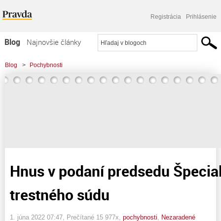
Registrácia
Prihlásenie
Blog
Najnovšie články
Najčítanejšie články
Blog
>
Pochybnosti
Najkomentovanejšie články
>
Hnus v podaní predsedu Špecializovaného trestného súdu
Zoznam blogov
Komerčné blogy
Hnus v podaní predsedu Špecia
trestného súdu
1. júna 2022 07:47
, Prečítané 15 977x,
pochybnosti
,
Nezaradené