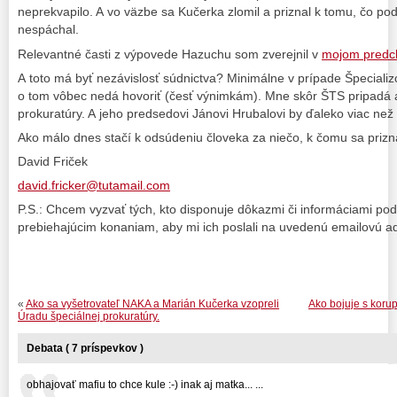
neprekvapilo. A vo väzbe sa Kučerka zlomil a priznal k tomu, čo pod
nespáchal.
Relevantné časti z výpovede Hazuchu som zverejnil v
mojom predc
A toto má byť nezávislosť súdnictva? Minimálne v prípade Špeciali
o tom vôbec nedá hovoriť (česť výnimkám). Mne skôr ŠTS pripadá 
prokuratúry. A jeho predsedovi Jánovi Hrubalovi by ďaleko viac než 
Ako málo dnes stačí k odsúdeniu človeka za niečo, k čomu sa prizn
David Friček
david.fricker@tutamail.com
P.S.: Chcem vyzvať tých, kto disponuje dôkazmi či informáciami p
prebiehajúcim konaniam, aby mi ich poslali na uvedenú emailovú a
«
Ako sa vyšetrovateľ NAKA a Marián Kučerka vzopreli
Ako bojuje s koru
Úradu špeciálnej prokuratúry.
Debata ( 7 príspevkov )
obhajovať mafiu to chce kule :-) inak aj matka... ...