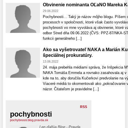
Obvinenie nominanta OĽaNO Mareka Kaň
29.06.2022
Pochybnosti… Taký je názov môjho blogu. Píšem o 
procesoch v spoločnosti, ktoré však často vyvoláv
pochybnosti vo mne vyvoláva aj obvinenie, ktoré v
odbor Stred dňa 09.06.2022 (ČVS: PPZ-87/NKA-S
funkcii generálneho [...]
Ako sa vyšetrovateľ NAKA a Marián Ku
špeciálnej prokuratúry.
13.06.2022
24. mája prebehla médiami správa, že Inšpekcia MV
NAKA Tomáša Emmela a rovnako zasahovala aj v 
kde na to, aby doručila Kučerkovi predvolanie na v
Viaceré médiá to okomentovali ako „pokračovanie v
názor. Čitateľom je pravidelne [...]
RSS
pochybnosti
pochybnosti.blog.pravda.sk
Len ďalšia Blog - Pravda