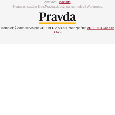
vydavateľ,
viac info
.
Blogovací systém Blog.Pravda.sk beží na technológií Wordpress.
Kompletný video servis pre OUR MEDIA SR a.s. zabezpečuje
ARBERTO GROUP
s.r.o.
.